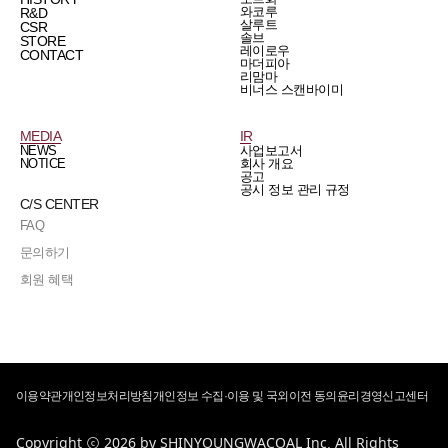
와코루
R&D
살루트
CSR
솔브
STORE
레이로우
CONTACT
마더피아
리맘마
비너스 스캔바이미
MEDIA
IR
NEWS
사업보고서
NOTICE
회사 개요
공고
공시 정보 관리 규정
C/S CENTER
FAQ
문의하기
회원 혜택
이용약관
개인정보처리방침
개인정보 수집·이용 및 국외이전 동의
윤리경영신고센터
Copyright ⓒ 2026 by SHINYOUNGWACOAL Inc. All Rights