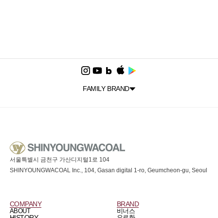
FAMILY BRAND
서울특별시 금천구 가산디지털1로 104
SHINYOUNGWACOAL Inc., 104, Gasan digital 1-ro, Geumcheon-gu, Seoul
COMPANY
BRAND
ABOUT
비너스
HISTORY
오르화